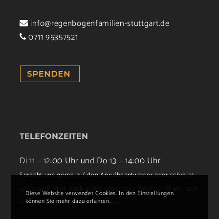
info@regenbogenfamilien-stuttgart.de
0711 95357521
TELEFONZEITEN
Di 11 – 12:00 Uhr und Do 13 – 14:00 Uhr
Sprecht uns gerne auf den Anrufbeantworter oder schreibt
uns eine E-Mail. Auch außerhalb dieser Zeiten sind wir nach
Diese Website verwendet Cookies. In den Einstellungen
können Sie mehr dazu erfahren.
unseren Möglichkeiten erreichbar.